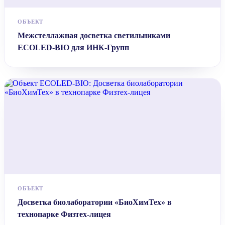
ОБЪЕКТ
Межстеллажная досветка светильниками
ECOLED-BIO для ИНК-Групп
ОБЪЕКТ
Досветка биолаборатории «БиоХимТех» в
технопарке Физтех-лицея