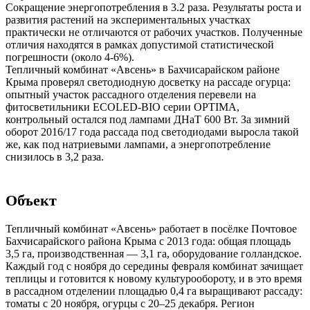
Сокращение энергопотребления в 3.2 раза. Результаты роста и
развития растений на экспериментальных участках
практически не отличаются от рабочих участков. Полученные
отличия находятся в рамках допустимой статистической
погрешности (около 4-6%).
Тепличный комбинат «Авсень» в Бахчисарайском районе
Крыма проверял светодиодную досветку на рассаде огурца:
опытный участок рассадного отделения перевели на
фитосветильники ECOLED-BIO серии OPTIMA,
контрольный остался под лампами ДНаТ 600 Вт. За зимний
оборот 2016/17 года рассада под светодиодами выросла такой
же, как под натриевыми лампами, а энергопотребление
снизилось в 3,2 раза.
Объект
Тепличный комбинат «Авсень» работает в посёлке Почтовое
Бахчисарайского района Крыма с 2013 года: общая площадь
3,5 га, производственная — 3,1 га, оборудование голландское.
Каждый год с ноября до середины февраля комбинат зачищает
теплицы и готовится к новому культурообороту, и в это время
в рассадном отделении площадью 0,4 га выращивают рассаду:
томаты с 20 ноября, огурцы с 20–25 декабря. Регион