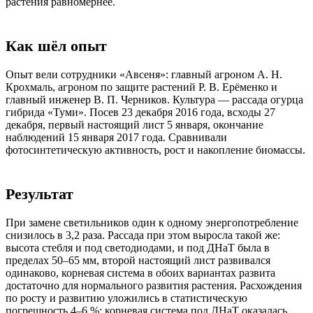
растения равномернее.
Как шёл опыт
Опыт вели сотрудники «Авсеня»: главный агроном А. Н.
Крохмаль, агроном по защите растений Р. В. Ерёменко и
главный инженер В. П. Черников. Культура — рассада огурца
гибрида «Туми». Посев 23 декабря 2016 года, всходы 27
декабря, первый настоящий лист 5 января, окончание
наблюдений 15 января 2017 года. Сравнивали
фотосинтетическую активность, рост и накопление биомассы.
Результат
При замене светильников один к одному энергопотребление
снизилось в 3,2 раза. Рассада при этом выросла такой же:
высота стебля и под светодиодами, и под ДНаТ была в
пределах 50–65 мм, второй настоящий лист развивался
одинаково, корневая система в обоих вариантах развита
достаточно для нормального развития растения. Расхождения
по росту и развитию уложились в статистическую
погрешность 4–6 %; корневая система под ДНаТ оказалась