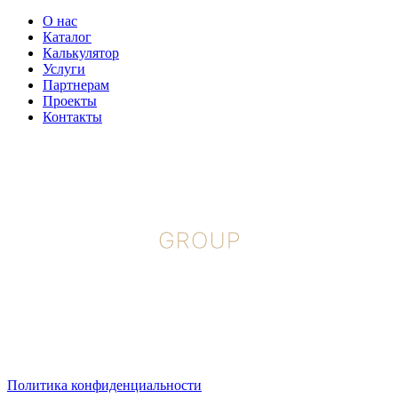
О нас
Каталог
Калькулятор
Услуги
Партнерам
Проекты
Контакты
ООО «ЭКОЛЕД-ТРЕЙД»
ИНН 7718274709
КПП 771801001
ОГРН 1157746850821
129329, г. Москва, ул. Кольская, д. 1, стр. 1
Политика конфиденциальности