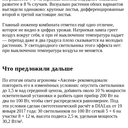
развитее в 8 % случаев. Визуально растения обоих вариантов
выглядели одинаково: крупные листья, дифференцированные
второй и третий настоящие листья.
Главный инженер комбината отметил ещё одно отличие,
которое не видно в цифрах урожая. Натриевая лампа греет
воздух вокруг себя, и при её выключении температура падает
— перепад даже в два градуса плохо сказывается на молодых
растениях. У светодиодного светильника этого эффекта нет:
при выключении температура воздуха не меняется.
Что предложили дальше
По итогам опыта агрономы «Авсеня» рекомендовали
повторить его в изменённых условиях: опустить светильники
до 1,5 м над серединой ценоза, добавить около 10 % мощности
осветительной установки и разбить один прибор 200 Вт на
два по 100 Вт, чтобы свет распределялся равномернее. Под
эти условия сделан светотехнический расчёт в DIALux от 19
января 2017 года: 30 светильников по 100 Вт сеткой 5 × 6 на
участке 8 × 12 м, высота подвеса 2,5 м, удельная мощность
30,2 Вт/м².